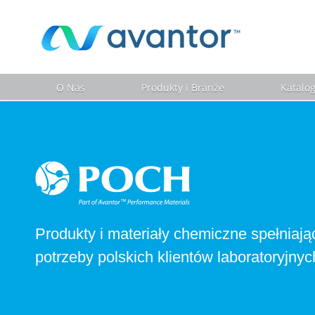
O Nas
Produkty i Branże
Katalo
Produkty i materiały chemiczne spełniają
potrzeby polskich klientów laboratoryjnyc