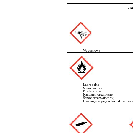
ZA
·
Wybuchowe
·
Łatwopalne
·
Samo reaktywne
·
Piroforyczne
·
Nadtlenki organiczne
·
Samonagrzewające się
·
Uwalniające gazy w kontakcie z wo