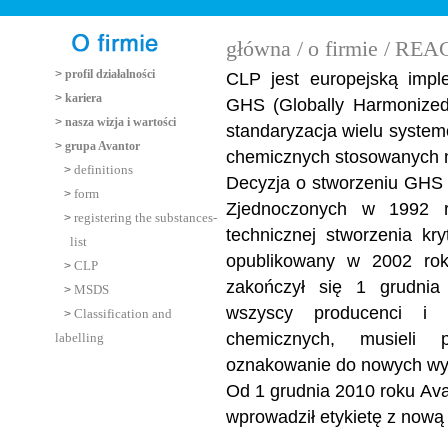
główna /
o firmie /
REA
>
profil działalności
CLP jest europejską imp
>
kariera
GHS (Globally Harmonized
>
nasza wizja i wartości
standaryzacja wielu system
>
grupa Avantor
chemicznych stosowanych n
definitions
>
Decyzja o stworzeniu GHS 
form
>
Zjednoczonych w 1992 r
registering the substances-
>
technicznej stworzenia k
list
opublikowany w 2002 roku
CLP
>
zakończył się 1 grudnia
MSDS
>
wszyscy producenci i i
Classification and
>
chemicznych, musieli p
labelling
oznakowanie do nowych w
Od 1 grudnia 2010 roku Ava
wprowadził etykietę z nową 