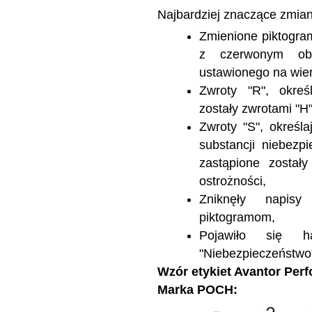
Najbardziej znaczące zmiany
Zmienione piktogram
z czerwonym obr
ustawionego na wier
Zwroty "R", okreś
zostały zwrotami "H
Zwroty "S", określ
substancji niebezp
zastąpione został
ostrożności,
Zniknęły napisy 
piktogramom,
Pojawiło się h
"Niebezpieczeństwo
Wzór etykiet Avantor Perf
Marka POCH: