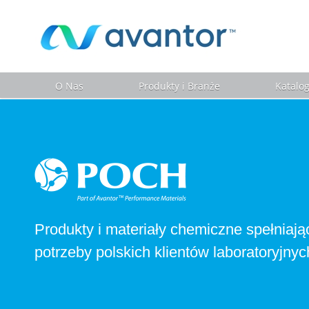
O Nas
Produkty i Branże
Katalo
Produkty i materiały chemiczne spełniają
potrzeby polskich klientów laboratoryjnyc