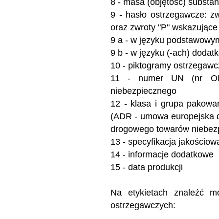
8 - masa (objętość) substan
9 - hasło ostrzegawcze: z
oraz zwroty "P" wskazujące 
9 a - w języku podstawowy
9 b - w języku (-ach) dodat
10 - piktogramy ostrzegawc
11 - numer UN (nr ONZ
niebezpiecznego
12 - klasa i grupa pakow
(ADR - umowa europejska 
drogowego towarów niebez
13 - specyfikacja jakościow
14 - informacje dodatkowe
15 - data produkcji
Na etykietach znaleźć m
ostrzegawczych: