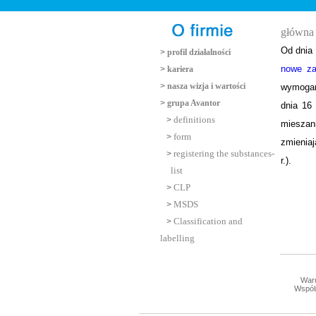
główna 
Od dnia 
>
profil działalności
nowe za
>
kariera
>
nasza wizja i wartości
wymogam
>
grupa Avantor
dnia 16 
definitions
>
mieszan
form
>
zmienia
registering the substances-
>
r.).
list
CLP
>
MSDS
>
Classification and
>
labelling
War
Wspól