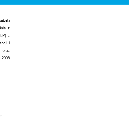
adziła
nie z
CLP) z
ncji i
 oraz
a 2008
t