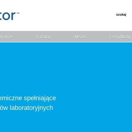
szukaj
 Branże
Katalog
MSDS
Certyfikaty
hemiczne spełniające
tów laboratoryjnych