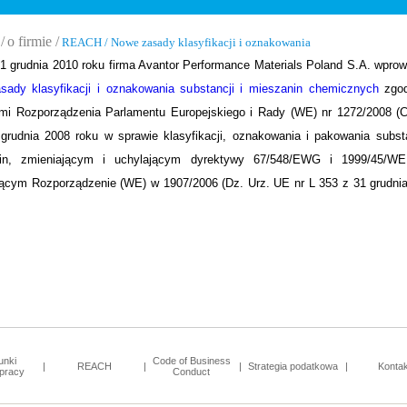
/
o firmie /
REACH / Nowe zasady klasyfikacji i oznakowania
1 grudnia 2010 roku firma Avantor Performance Materials Poland S.A. wprow
sady klasyfikacji i oznakowania substancji i mieszanin chemicznych
zgod
i Rozporządzenia Parlamentu Europejskiego i Rady (WE) nr 1272/2008 (
grudnia 2008 roku w sprawie klasyfikacji, oznakowania i pakowania substa
in, zmieniającym i uchylającym dyrektywy 67/548/EWG i 1999/45/WE
jącym Rozporządzenie (WE) w 1907/2006 (Dz. Urz. UE nr L 353 z 31 grudni
unki
Code of Business
|
REACH
|
|
Strategia podatkowa
|
Kontak
pracy
Conduct