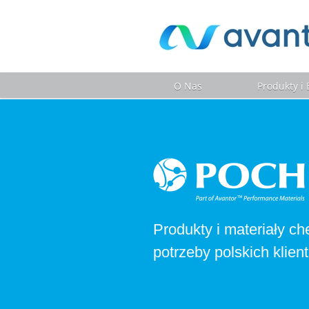
O Nas
Produkty i
Produkty i materiały c
potrzeby polskich klien