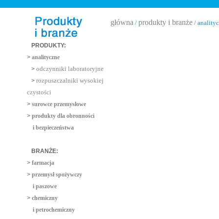
główna
produkty i branże
/
/ anality
PRODUKTY:
>
analityczne
odczynniki laboratoryjne
>
rozpuszczalniki wysokiej
>
czystości
>
surowce przemysłowe
>
produkty dla obronności
i bezpieczeństwa
BRANŻE:
>
farmacja
>
przemysł spożywczy
i paszowe
>
chemiczny
i petrochemiczny