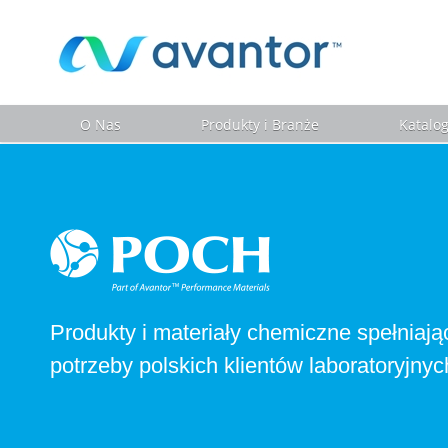
O Nas
Produkty i Branże
Katalo
Produkty i materiały chemiczne spełniają
potrzeby polskich klientów laboratoryjnyc