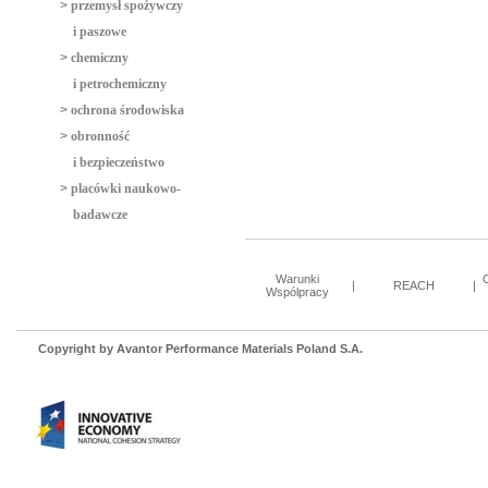
>
przemysł spożywczy
i paszowe
>
chemiczny
i petrochemiczny
>
ochrona środowiska
>
obronność
i bezpieczeństwo
>
placówki naukowo-
badawcze
Warunki
|
REACH
|
Wspólpracy
Copyright by Avantor Performance Materials Poland S.A.