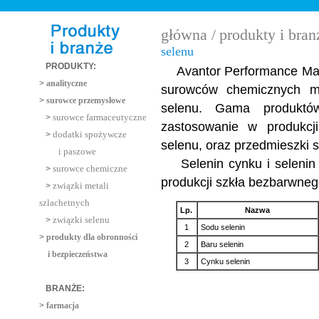
główna /
produkty i bran
selenu
PRODUKTY:
Avantor Performance Mater
>
analityczne
surowców chemicznych ma
>
surowce przemysłowe
selenu. Gama produktó
surowce farmaceutyczne
>
zastosowanie w produkcj
dodatki spożywcze
>
selenu, oraz przedmieszki 
i paszowe
Selenin cynku i selenin 
surowce chemiczne
>
produkcji szkła bezbarwnego
związki metali
>
szlachetnych
Lp.
Nazwa
związki selenu
>
1
Sodu selenin
>
produkty dla obronności
2
Baru selenin
i bezpieczeństwa
3
Cynku selenin
BRANŻE:
>
farmacja