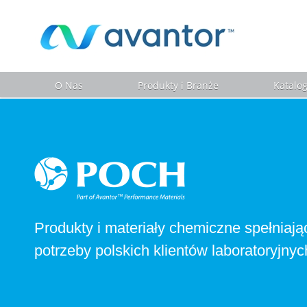
O Nas
Produkty i Branże
Katalo
Produkty i materiały chemiczne spełniają
potrzeby polskich klientów laboratoryjnyc